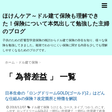
ほけんケア～ドル建て保険も理解でき
た！保険について本気出して勉強した主婦
のブログ
子供のための貯蓄型学資保険の検討からドル建て保険の存在を知り、様々な保
険を勉強してきました。複雑でわかりにくい保険に関する内容を少しでも理解
しやすくなるためのブログです。
ホーム
>
ドル建て保険
>
「 為替差益 」 一覧
日本生命の「ロングドリームGOLD(ゴールド)2」はどん
な仕組みの保険？改定箇所と特徴を解説
2018/12/07
ドル建て保険
うけとる
,
コース
,
タイプ
,
つかう
,
のこす
,
ふやす
,
ロングドリームGOLD2
,
一時払い外貨建て
,
一時払い外貨建て終身