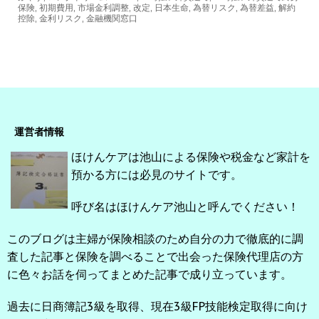
保険
,
初期費用
,
市場金利調整
,
改定
,
日本生命
,
為替リスク
,
為替差益
,
解約
控除
,
金利リスク
,
金融機関窓口
運営者情報
ほけんケアは池山による保険や税金など家計を
預かる方には必見のサイトです。
呼び名はほけんケア池山と呼んでください！
このブログは主婦が保険相談のため自分の力で徹底的に調
査した記事と保険を調べることで出会った保険代理店の方
に色々お話を伺ってまとめた記事で成り立っています。
過去に日商簿記3級を取得、現在3級FP技能検定取得に向け