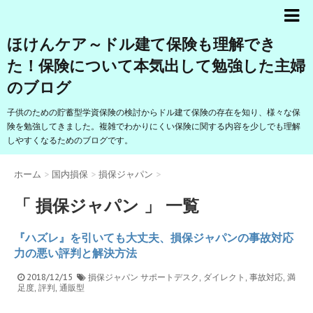
ほけんケア～ドル建て保険も理解でき
た！保険について本気出して勉強した主婦
のブログ
子供のための貯蓄型学資保険の検討からドル建て保険の存在を知り、様々な保
険を勉強してきました。複雑でわかりにくい保険に関する内容を少しでも理解
しやすくなるためのブログです。
ホーム
>
国内損保
>
損保ジャパン
>
「 損保ジャパン 」 一覧
『ハズレ』を引いても大丈夫、損保ジャパンの事故対応
力の悪い評判と解決方法
2018/12/15
損保ジャパン
サポートデスク
,
ダイレクト
,
事故対応
,
満
足度
,
評判
,
通販型