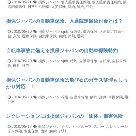
2018/06/21
損保ジャパン
個人賠償責任保険
,
個人賠償責任特約
,
損
害賠償責任
,
日常生活賠償
,
火災保険
,
特約
,
解約
,
評判
損保ジャパンの自動車保険、入通院定額給付金とは？
2018/06/20
損保ジャパン
sjnk
,
保険金
,
傷害保険
,
入通院定額給付
金
,
入院
,
医療保険
,
自動車保険
,
解約
,
評判
,
通院
自転車事故に備える損保ジャパンの自動車保険特約
2018/06/20
損保ジャパン
sjnk
,
特約
,
自動車保険
,
自転車
,
自転車保
険
,
解約
,
評判
損保ジャパンの自動車保険は飛び石のガラス修理もしっ
かり対応！！
2018/06/20
損保ジャパン
等級
,
自動車保険
,
解約
,
評判
,
車両保険
,
飛
び石
レクレーションには損保ジャパンの「団体」傷害保険
2018/06/17
損保ジャパン
イベント
,
グループ
,
スポーツ
,
レクレーシ
ョン保険
,
傷害保険
,
団体
,
解約
,
評判