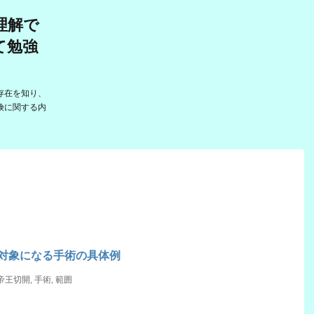
理解で
て勉強
存在を知り、
険に関する内
対象になる手術の具体例
帝王切開
,
手術
,
範囲