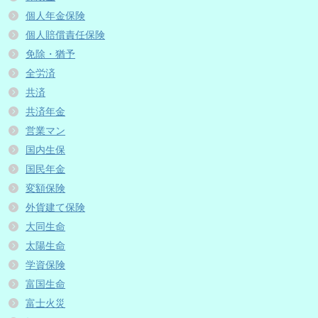
個人年金保険
個人賠償責任保険
免除・猶予
全労済
共済
共済年金
営業マン
国内生保
国民年金
変額保険
外貨建て保険
大同生命
太陽生命
学資保険
富国生命
富士火災