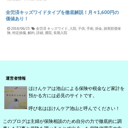
全労済キッズワイドタイプを徹底解説！月々1,600円の
価値あり！
2018/06/23
全労済
キッズワイド
,
入院
,
子供
,
手術
,
掛金
,
損害賠償保
険
,
特定損傷
,
解約
,
詳細
,
通院
,
長期入院
運営者情報
ほけんケアは池山による保険や税金など家計を
預かる方には必見のサイトです。
呼び名はほけんケア池山と呼んでください！
このブログは主婦が保険相談のため自分の力で徹底的に調