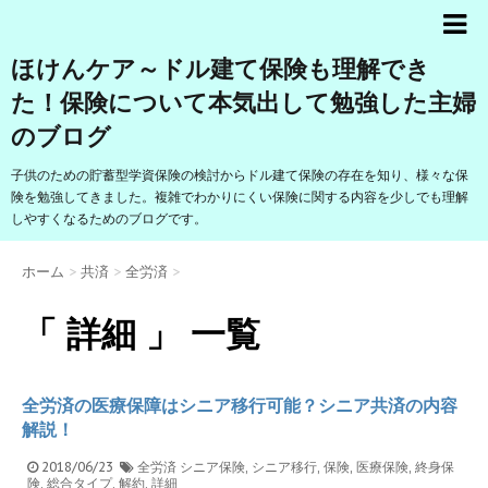
ほけんケア～ドル建て保険も理解でき
た！保険について本気出して勉強した主婦
のブログ
子供のための貯蓄型学資保険の検討からドル建て保険の存在を知り、様々な保
険を勉強してきました。複雑でわかりにくい保険に関する内容を少しでも理解
しやすくなるためのブログです。
ホーム
>
共済
>
全労済
>
「 詳細 」 一覧
全労済の医療保障はシニア移行可能？シニア共済の内容
解説！
2018/06/23
全労済
シニア保険
,
シニア移行
,
保険
,
医療保険
,
終身保
険
,
総合タイプ
,
解約
,
詳細