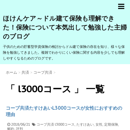
ほけんケア～ドル建て保険も理解でき
た！保険について本気出して勉強した主婦
のブログ
子供のための貯蓄型学資保険の検討からドル建て保険の存在を知り、様々な保
険を勉強してきました。複雑でわかりにくい保険に関する内容を少しでも理解
しやすくなるためのブログです。
ホーム
>
共済
>
コープ共済
>
「 l3000コース 」 一覧
コープ共済たすけあいL3000コースが女性におすすめの
理由
2018/06/21
コープ共済
l3000コース
,
たすけあい
,
女性
,
定期保険
,
解約
,
評判