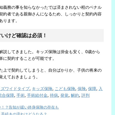
知義務の事を知らなかったでは済まされない程のペナル
契約者である親御さんになるため、しっかりと契約内容
あります。
すいけど確認は必須！
解説してきました。キッズ保険は掛金も安く、0歳から
単に契約することが可能です。
た上で契約してしまうと、自分ばかりか、子供の将来の
覚えておきましょう。
ッズワイドタイプ
,
キッズ保険
,
こども保険
,
保険
,
保障
,
入
総合保障
,
手術
,
手術給付金
,
持病
,
発覚
,
解約
,
評判
か！？告知が緩い終身保険の存在も
？手続きの流れはどうなる？