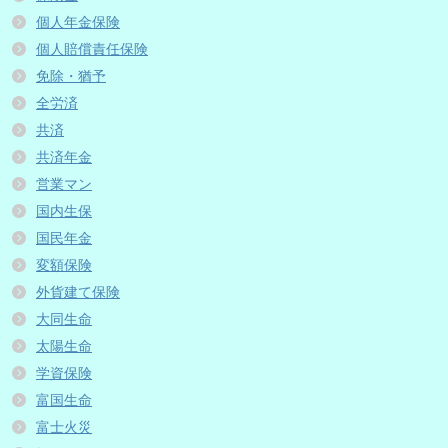
個人年金保険
個人賠償責任保険
免除・猶予
全労済
共済
共済年金
営業マン
国内生保
国民年金
変額保険
外貨建て保険
大同生命
太陽生命
学資保険
富国生命
富士火災