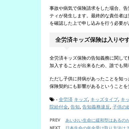
事故や病気で保険請求をした場合、告
ティが発生します。最終的な責任者は
を確認した上で申し込みを行う必要が
全労済キッズ保険は入りや
全労済キッズ保険の告知義務に関して
加入することが出来るため、誰でも簡
ただし子供に持病があったことを知っ
保険契約にも影響があるということを
-
全労済
キッズ
,
キッズタイプ
,
キ
院給付金
,
告知
,
告知義務違反
,
子供の
PREV
あいおい生命に緩和型はあるの
NEXT
日本生命の年金受け取り方法は