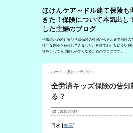
ほけんケア～ドル建て保険も
きた！保険について本気出し
した主婦のブログ
子供のための貯蓄型学資保険の検討からドル建て保険の
様々な保険を勉強してきました。複雑でわかりにくい保
容を少しでも理解しやすくなるためのブログです。
ホーム
>
共済
>
全労済
>
全労済キッズ保険の告知
る？
2018/07/24
目次
[
表示
]