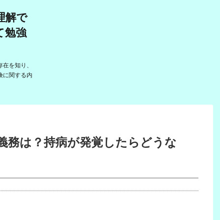
理解で
て勉強
存在を知り、
険に関する内
義務は？持病が発覚したらどうな