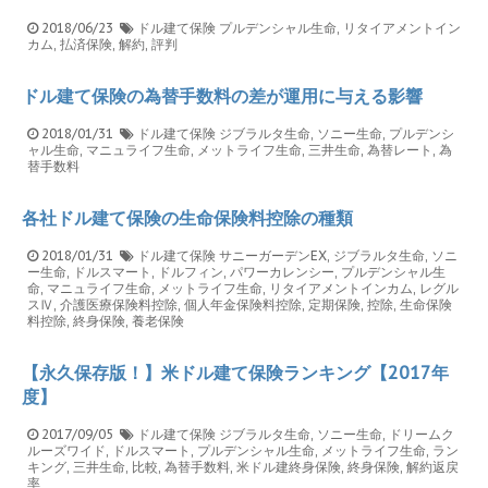
2018/06/23
ドル建て保険
プルデンシャル生命
,
リタイアメントイン
カム
,
払済保険
,
解約
,
評判
ドル建て保険の為替手数料の差が運用に与える影響
2018/01/31
ドル建て保険
ジブラルタ生命
,
ソニー生命
,
プルデンシ
ャル生命
,
マニュライフ生命
,
メットライフ生命
,
三井生命
,
為替レート
,
為
替手数料
各社ドル建て保険の生命保険料控除の種類
2018/01/31
ドル建て保険
サニーガーデンEX
,
ジブラルタ生命
,
ソニ
ー生命
,
ドルスマート
,
ドルフィン
,
パワーカレンシー
,
プルデンシャル生
命
,
マニュライフ生命
,
メットライフ生命
,
リタイアメントインカム
,
レグル
スⅣ
,
介護医療保険料控除
,
個人年金保険料控除
,
定期保険
,
控除
,
生命保険
料控除
,
終身保険
,
養老保険
【永久保存版！】米ドル建て保険ランキング【2017年
度】
2017/09/05
ドル建て保険
ジブラルタ生命
,
ソニー生命
,
ドリームク
ルーズワイド
,
ドルスマート
,
プルデンシャル生命
,
メットライフ生命
,
ラン
キング
,
三井生命
,
比較
,
為替手数料
,
米ドル建終身保険
,
終身保険
,
解約返戻
率