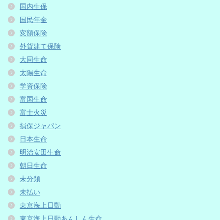
国内生保
国民年金
変額保険
外貨建て保険
大同生命
太陽生命
学資保険
富国生命
富士火災
損保ジャパン
日本生命
明治安田生命
朝日生命
未分類
未払い
東京海上日動
東京海上日動あんしん生命