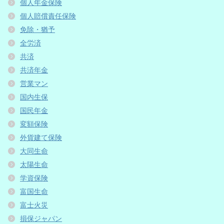
個人年金保険
個人賠償責任保険
免除・猶予
全労済
共済
共済年金
営業マン
国内生保
国民年金
変額保険
外貨建て保険
大同生命
太陽生命
学資保険
富国生命
富士火災
損保ジャパン