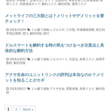
額部分
,
外貨建て
,
定期引出しタイプ
,
定額部分
,
未来を楽しむ終身保険
,
為
替リスク
,
目標達成タイプ
,
解約リスク
,
解約控除
,
運用リスク
メットライフの三大陸とは？メリットやデメリットを要
チェック！
2018/10/04
ドル建て保険
レグルスⅣ
,
三大陸
,
市場価格調整
,
積立利
率保証期間
,
窓口
,
解約控除
,
銀行
ドルスマートを解約する時の気をつけるべき注意点と具
体的な解約方法
2018/10/02
ドル建て保険
ドルスマート
,
注意点
,
為替リスク
,
為替手
数料
,
解約控除
アクサ生命のユニットリンクの評判は本当なのか？メリ
ットを知ることがカギ
2018/09/15
ドル建て保険
アクサ生命
,
変額保険
,
為替リスク
,
解約控
除
1
2
Next »