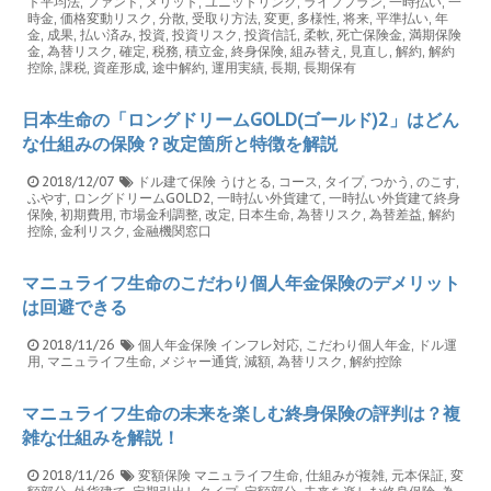
ト平均法
,
ファンド
,
メリット
,
ユニットリンク
,
ライフプラン
,
一時払い
,
一
時金
,
価格変動リスク
,
分散
,
受取り方法
,
変更
,
多様性
,
将来
,
平準払い
,
年
金
,
成果
,
払い済み
,
投資
,
投資リスク
,
投資信託
,
柔軟
,
死亡保険金
,
満期保険
金
,
為替リスク
,
確定
,
税務
,
積立金
,
終身保険
,
組み替え
,
見直し
,
解約
,
解約
控除
,
課税
,
資産形成
,
途中解約
,
運用実績
,
長期
,
長期保有
日本生命の「ロングドリームGOLD(ゴールド)2」はどん
な仕組みの保険？改定箇所と特徴を解説
2018/12/07
ドル建て保険
うけとる
,
コース
,
タイプ
,
つかう
,
のこす
,
ふやす
,
ロングドリームGOLD2
,
一時払い外貨建て
,
一時払い外貨建て終身
保険
,
初期費用
,
市場金利調整
,
改定
,
日本生命
,
為替リスク
,
為替差益
,
解約
控除
,
金利リスク
,
金融機関窓口
マニュライフ生命のこだわり個人年金保険のデメリット
は回避できる
2018/11/26
個人年金保険
インフレ対応
,
こだわり個人年金
,
ドル運
用
,
マニュライフ生命
,
メジャー通貨
,
減額
,
為替リスク
,
解約控除
マニュライフ生命の未来を楽しむ終身保険の評判は？複
雑な仕組みを解説！
2018/11/26
変額保険
マニュライフ生命
,
仕組みが複雑
,
元本保証
,
変