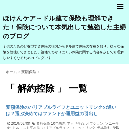
ほけんケア～ドル建て保険も理解でき
た！保険について本気出して勉強した主婦
のブログ
子供のための貯蓄型学資保険の検討からドル建て保険の存在を知り、様々な保
険を勉強してきました。複雑でわかりにくい保険に関する内容を少しでも理解
しやすくなるためのブログです。
ホーム
>
変額保険
>
「 解約控除 」 一覧
変額保険のバリアブルライフとユニットリンクの違い
は？選ぶ決めてはファンドか運用益の引出し
2019/02/08
変額保険
10年未満
,
アクサ生命
,
オプション
,
ソニー生
命
,
ドルコスト平均法
,
バリアブルライフ
,
ユニットリンク
,
元本割れ
,
受取
,