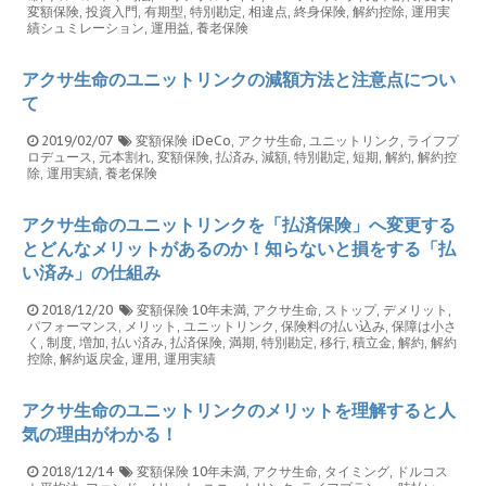
変額保険
,
投資入門
,
有期型
,
特別勘定
,
相違点
,
終身保険
,
解約控除
,
運用実
績シュミレーション
,
運用益
,
養老保険
アクサ生命のユニットリンクの減額方法と注意点につい
て
2019/02/07
変額保険
iDeCo
,
アクサ生命
,
ユニットリンク
,
ライフプ
ロデュース
,
元本割れ
,
変額保険
,
払済み
,
減額
,
特別勘定
,
短期
,
解約
,
解約控
除
,
運用実績
,
養老保険
アクサ生命のユニットリンクを「払済保険」へ変更する
とどんなメリットがあるのか！知らないと損をする「払
い済み」の仕組み
2018/12/20
変額保険
10年未満
,
アクサ生命
,
ストップ
,
デメリット
,
パフォーマンス
,
メリット
,
ユニットリンク
,
保険料の払い込み
,
保障は小さ
く
,
制度
,
増加
,
払い済み
,
払済保険
,
満期
,
特別勘定
,
移行
,
積立金
,
解約
,
解約
控除
,
解約返戻金
,
運用
,
運用実績
アクサ生命のユニットリンクのメリットを理解すると人
気の理由がわかる！
2018/12/14
変額保険
10年未満
,
アクサ生命
,
タイミング
,
ドルコス