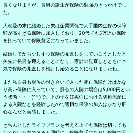
長くなりますが、長男の誕生が保険の勉強のきっかけでし
た。
大恋愛の末に結婚した夫は企業関係で大手国内生保の保障
額が高すぎる保険に加入しており、20代でも5万近い保険
を払っていて保険貧乏になっていました。
結婚してから少しずつ保険の見直しをしていこうとしたと
矢先に長男を迎えることになり、家計の見直しとともに本
気で保険の見直しを検討し始めることになりましたね。
また私自身も親族の付き合いで入った死亡保障だけはかな
り高い保険に入っていて、肝心の入院の場合は5,000円とい
う状態・・・(^^;)で、下の子を妊娠中における切迫流産に
よる入院などを経験したので適切な保険の加入はかなり肝
心なんだと実感しました。
きちんとしたライフプランを考える上でも保険は切っても
切れない存在であると同時に、保険貧乏になれば保険で不