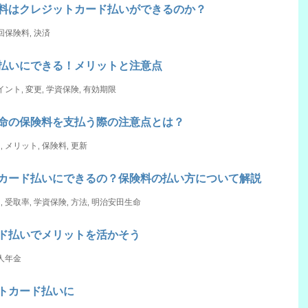
料はクレジットカード払いができるのか？
回保険料
,
決済
払いにできる！メリットと注意点
イント
,
変更
,
学資保険
,
有効期限
命の保険料を支払う際の注意点とは？
ド
,
メリット
,
保険料
,
更新
カード払いにできるの？保険料の払い方について解説
ド
,
受取率
,
学資保険
,
方法
,
明治安田生命
ド払いでメリットを活かそう
人年金
トカード払いに