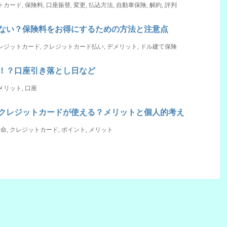
トカード
,
保険料
,
口座振替
,
変更
,
払込方法
,
自動車保険
,
解約
,
評判
ない？保険料をお得にするための方法と注意点
レジットカード
,
クレジットカード払い
,
デメリット
,
ドル建て保険
！？口座引き落とし日など
メリット
,
口座
クレジットカードが使える？メリットと個人的考え
生命
,
クレジットカード
,
ポイント
,
メリット