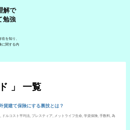
理解で
て勉強
存在を知り、
険に関する内
ド 」 一覧
外貨建て保険にする裏技とは？
ド
,
ドルコスト平均法
,
プレスティア
,
メットライフ生命
,
学資保険
,
手数料
,
為