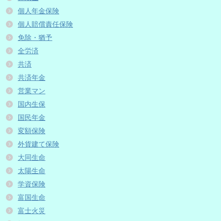
個人年金保険
個人賠償責任保険
免除・猶予
全労済
共済
共済年金
営業マン
国内生保
国民年金
変額保険
外貨建て保険
大同生命
太陽生命
学資保険
富国生命
富士火災