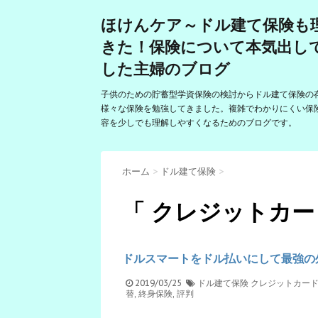
ほけんケア～ドル建て保険も
きた！保険について本気出し
した主婦のブログ
子供のための貯蓄型学資保険の検討からドル建て保険の
様々な保険を勉強してきました。複雑でわかりにくい保
容を少しでも理解しやすくなるためのブログです。
ホーム
>
ドル建て保険
>
「 クレジットカー
ドルスマートをドル払いにして最強の
2019/03/25
ドル建て保険
クレジットカー
替
,
終身保険
,
評判